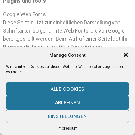
Plugins und Tools
Google Web Fonts
Diese Seite nutzt zur einheitlichen Darstellung von
Schriftarten so genannte Web Fonts, die von Google
bereitgestellt werden. Beim Aufruf einer Seite lädt Ihr
Browser die benötigten Web Fonts in ihren
Browsercache, um Texte und Schriftarten korrekt
Manage Consent
anzuzeigen.
Wir benutzen Cookies auf dieser Website. Welche sollen zugelassen
Zu diesem Zweck muss der von Ihnen verwendete
werden?
Browser Verbindung zu den Servern von Google
aufnehmen. Hierdurch erlangt Google Kenntnis
ALLE COOKIES
darüber, dass über Ihre IP-Adresse diese Website
ABLEHNEN
aufgerufen wurde. Die Nutzung von Google WebFonts
erfolgt auf Grundlage von Art. 6 Abs. 1 lit. f DSGVO.
EINSTELLUNGEN
Der Webseitenbetreiber hat ein berechtigtes Interesse
an der einheitlichen Darstellung des Schriftbildes auf
Impressum