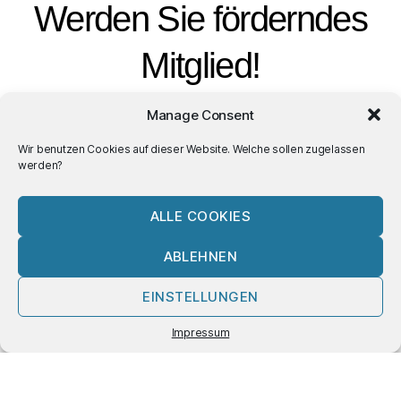
Werden Sie förderndes
Mitglied!
Manage Consent
Schreiben sie uns einfach Ihren Namen, ihre
Anschrift
,
E-Mail
Adresse
und ggf.
Telefonnummer
, unter der wir
Wir benutzen Cookies auf dieser Website. Welche sollen zugelassen
Sie kontaktieren dürfen.
werden?
Wir freuen uns, dass Sie uns als Mitglied
ALLE COOKIES
unterstützen möchten!
ABLEHNEN
EINSTELLUNGEN
E-Mail an info@bofoek.de
Impressum